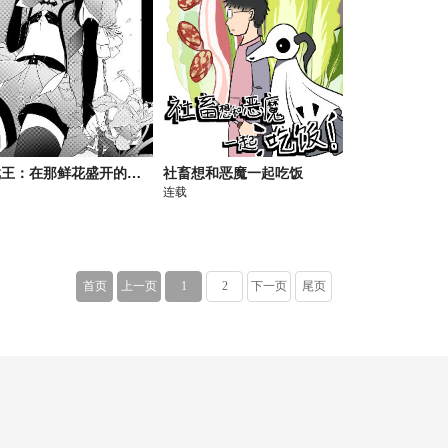
游戏王：在那鲜花盛开的道路上
社畜想和恶魔一起吃饭
连载
首页
上一页
1
2
下一页
尾页