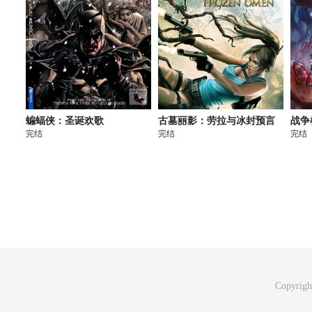
蝙蝠侠：圣诞欢歌
古墓丽影：劳拉与冰封预言
战争
完结
完结
完结
Copyrig