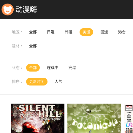
地区：
全部
日漫
韩漫
美漫
国漫
港台
题材：
全部
状态：
全部
连载中
完结
排序：
更新时间
人气