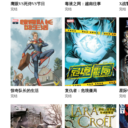
鹰眼VS死侍VS节日
毒液之网：越南往事
X战
完结
完结
完结
惊奇队长的生活
复仇者：危境僵局
星际
完结
完结
完结