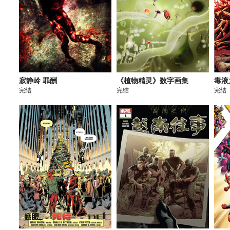
寂静岭 罪酬
《植物精灵》数字画集
毒液
完结
完结
完结