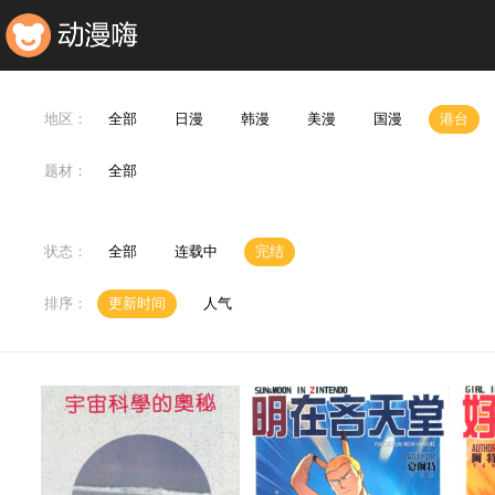
地区：
全部
日漫
韩漫
美漫
国漫
港台
题材：
全部
状态：
全部
连载中
完结
排序：
更新时间
人气