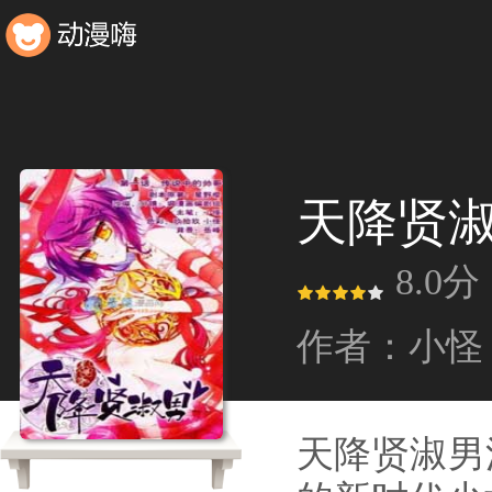
天降贤
8.0分
作者：小怪
天降贤淑男