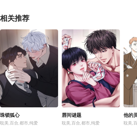
相关推荐
珠锁狐心
唇间谜题
他的
耽美,百合,都市,纯爱
耽美,百合,都市,纯爱