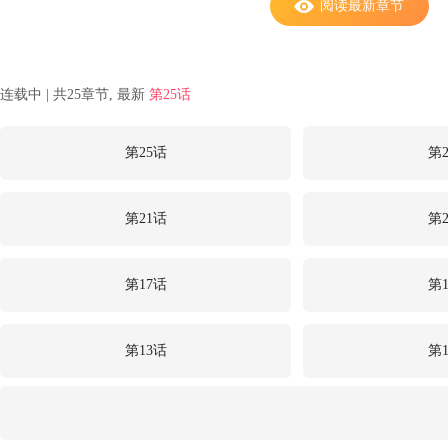
阅读最新章节
连载中 | 共25章节, 最新
第25话
第25话
第
第21话
第
第17话
第
第13话
第
第9话
第