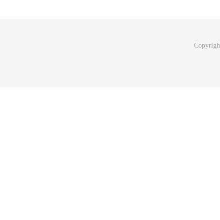
Copyrig